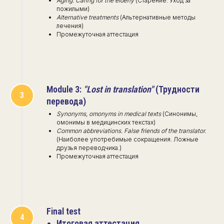
Aging. Caring for the elderly
(Старение. Уход за
пожилыми)
Alternative treatments
(Альтернативные методы
лечения)
Промежуточная аттестация
Module 3:
"Lost in translation"
(Трудности
перевода)
Synonyms, omonyms in medical texts
(Синонимы,
омонимы в медицинских текстах)
Common abbreviations. False friends of the translator.
(Наиболее употребимые сокращения. Ложные
друзья переводчика.)
Промежуточная аттестация
Final test
Итоговая аттестация