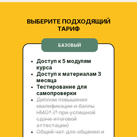
ВЫБЕРИТЕ ПОДХОДЯЩИЙ
ТАРИФ
БАЗОВЫЙ
Доступ к 5 модулям
курса
Доступ к материалам 3
месяца
Тестирование для
самопроверки
Диплом повышения
квалификации и баллы
НМО* (* при успешной
сдаче итоговой
аттестации)
Общий чат для общения и