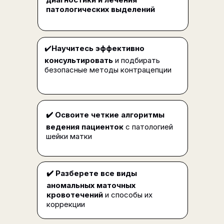
патологических выделений
✔️
Научитесь эффективно
консультировать
и подбирать
безопасные методы контрацепции
✔️
Освоите четкие алгоритмы
Тем, кто хочет работать
ведения пациенток
с патологией
удаленно и иметь высокий доход
шейки матки
✔️
Разберете все виды
аномальных маточных
кровотечений
и способы их
коррекции