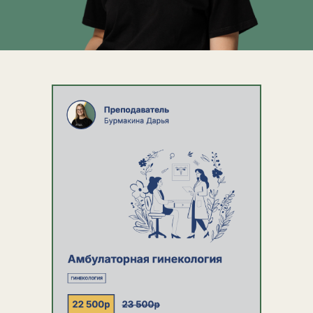
ПРЕМИУМ
8 модулей курса, включая
Академическое письмо
Доступ к курсу в течение
12 месяцев
Проверка домашних
заданий куратором
Подписка в MD.club и AI
DIMA на 12 месяцев
6 недель менторства от
Галины Киреевой
Курс в подарок: «Школа
доказательной
медицины»