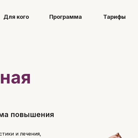
 I 1medTV
кого
Программа
Тарифы
Как про
ная
ма повышения
тики и лечения,