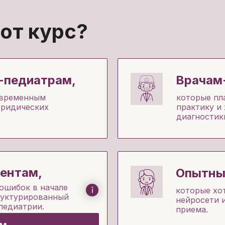
от курс?
-педиатрам,
Врачам
овременным
которые пл
юридических
практику и
диагностик
ентам,
Опытны
ошибок в начале
которые хот
руктурированный
нейросети 
педиатрии.
приема.