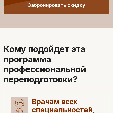
-50% студентам
После курса вы:
Освоите одно из самых
востребованных и популярных
направлений
в медицине
Получите качественные базовые
знания
для успешной работы
нутрициологом