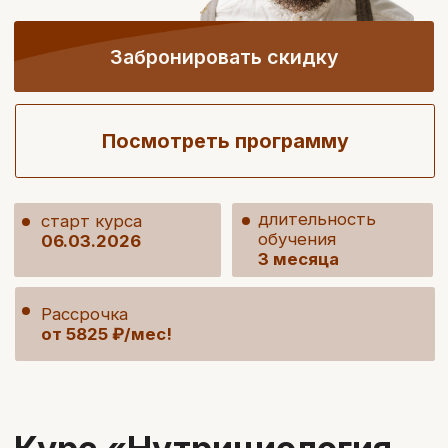
длительность
старт курса
обучения
06.03.2026
3 месяца
Рассрочка
от 5825 ₽/мес!
Курс «Нутрициология.
Коучинг по
правильному питанию»
это:
НМО
72 балла
актуальные научные знания от экспертов