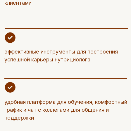
Курс можно купить
в рассрочку
— от
5825 ₽/мес!
При покупке курса
«Нутрициология.
Коучинг по правильному
питанию»
вы получаете курс
«Health-коучинг и
нутрициология»
стоимостью 24 900
руб.
Также вам доступна скидка -10 000
руб.!
Общая выгода до -34 900 руб.!