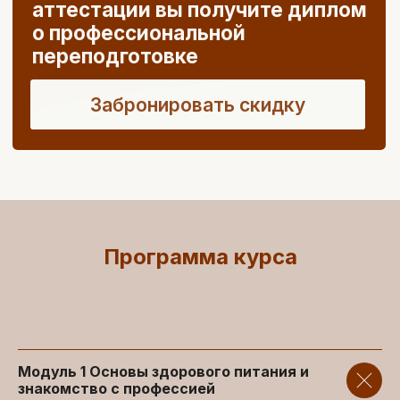
Лебедев Денис
Врач- эндокринолог, к.м.н
Senior Medical Reviewer
Автор книги «Понимая диабет»
Автор более 10 полнотекстовых
статей, в том числе в рейтинговых
зарубежных журналах
Программа курса
Модуль 1
Основы здорового питания и
знакомство с профессией