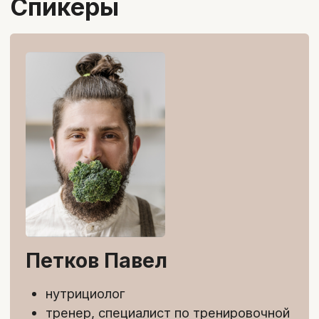
Доступ к материалам курса на 1
год
Поддержка куратора и проверка
домашних заданий в течение 13
недель
Ответы на вопросы и обмен
опытом в чате курса
Практические занятия с
экспертами, отработка навыков
Диплом о профессиональной
переподготовке
Подарок:
курс «Health-коучинг и
нутрициология»
69 900 ₽
79 900 ₽
Забронировать скидку