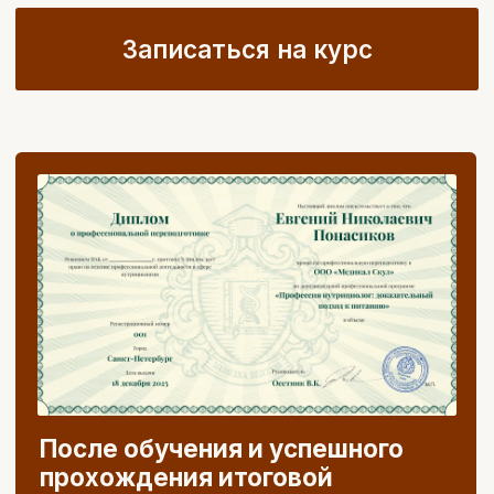
Петков Павел
нутрициолог
тренер, специалист по тренировочной
адаптации
мастер спорта по жиму лёжа и
становой тяге.
Автор книги «Хочу ЗОЖ. Как
превратить питание, активность и сон
в классную привычку»
Лауреат международной медицинской
олимпиады