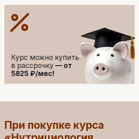
Специалистам со
средним
медицинским
образованием,
которые хотят освоить новое
перспективное направление
Забронировать скидку
Кому подойдет эта
программа
профессиональной
переподготовки?
Врачам всех
специальностей,