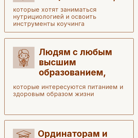
Научитесь работать со сложными
клиентами:
от вегетарианцев до
беременных
Узнаете, как стресс, сон и другие
внешние факторы
влияют на
процесс питания
Поймете, как найти клиентов и
построить успешный бизнес
в
нутрициологии
Записаться на курс