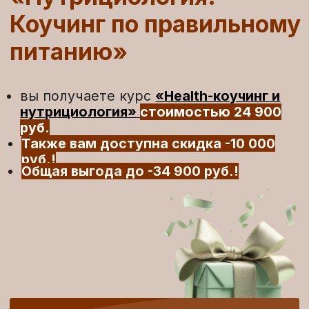
которые хотят заниматься
нутрициологией и освоить
инструменты коучинга
Людям с любым
высшим
образованием,
которые интересуются питанием и
здоровым образом жизни
Ординаторам и
студентам,
которые интересуются
нутрициологией и хотят иметь
дополнительный источник дохода