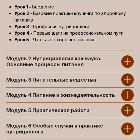
Урок 1 -
Введение
Урок 2 -
Базовые практики коучинга по здоровому
питанию
Урок 3 -
Профессия нутрициолога
Урок 4 -
Первые шаги на профессиональном пути
Этери Колесник
Урок 5 -
Что такое хорошее питание
Врач кардиолог, к.м.н
Стаж работы 13 лет
Член Европейского общества
Модуль 2
Нутрициология как наука.
кардиологов (ESC), Европейского
Основные процессы питания
общества по артериальной гипертонии
(ESH) и Российского
Модуль 3
Питательные вещества
кардиологического общества (РКО).
Модуль 4
Питание и жизнедеятельность
Модуль 5
Практическая работа
Модуль 6
Особые случаи в практике
нутрициолога