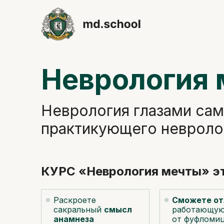
Неврология 
Неврология глазами сам
практикующего невроло
КУРС «Неврология мечты» эт
Раскроете
Сможете от
сакральный
смысл
работающую
анамнеза
от фуфломи