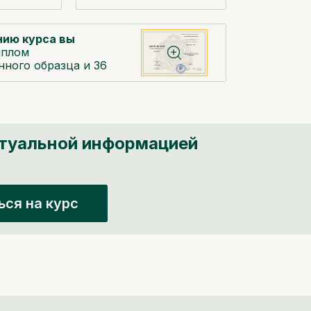
нию курса вы
плом
нного образца и 36
ктуальной информацией
курс
ься на курс
«Навыки общения
с пациентами» —
в подарок!