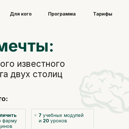
Для кого
Программа
Тарифы
мечты:
ого известного
га двух столиц
о:
личить
7
учебных модулей
 фарму
и
20
уроков
цинов