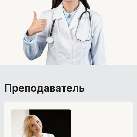
Тариф с обратной связью
Доступ к материалам курса на 1
год
Поддержка куратора и проверка
домашних заданий в течение 11
недель
Ответы на вопросы и обмен
опытом в чате курса
Тестирование для самопроверки