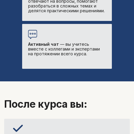
отвечают на вопросы, помогают
придатков, кровотечения, травмы) и
разобраться в сложных темах и
грамотно маршрутизировать
делятся практическими решениями.
пациента
Разберете все сложности
пубертатного периода:
от нарушений
Активный чат
— вы учитесь
полового созревания до дисфункции
вместе с коллегами и экспертами
гипоталамуса
на протяжении всего курса.
Сможете грамотно консультировать
подростков
по контрацепции и
вакцинации с учетом
сопутствующей патологии