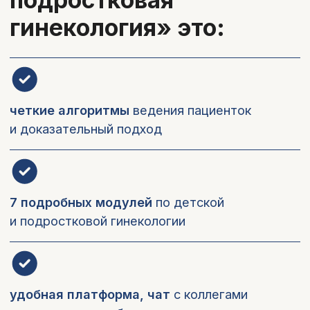
доказательной
медицины MD.school —
это:
Государственная лицензия
Резидент Сколково, аккредитованная
ИТ-компания
Более 20 программ по
специальностям, коммуникативным и
управленческим навыкам и развитию
карьеры
Обучение по международным
стандартам
Прикладные, современные и
системные знания