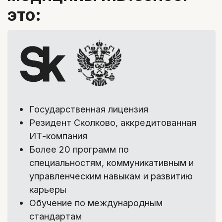
2
/4
Конспекты
Информация из лекции в текстовом
формате, чтобы быстро освежить в
памяти