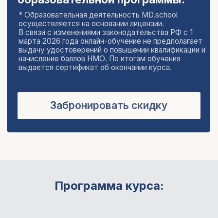
7 подробных модулей
по детской
и подростковой гинекологии
удобная платформа, чат
с коллегами
и лектором для общения
именной сертификат об окончании курса и
курс «Эндокринология здорового
человека» стоимостью 9900₽
— в
подарок!
Забронировать скидку
Программа курса: