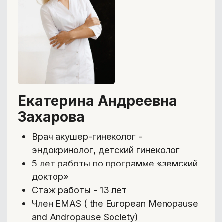
Именной сертификат по
окончании курса
Бонусы тарифа:
Курс «Эндокринология здорового
человека»
9 900 ₽
→ бесплатно
Журнальный клуб
(2 прямых эфира)
- Разбор актуальных научных
исследований с Кандидатом
биологических наук Галиной
Киреевой
4 900 ₽
→ бесплатно
23 900 ₽
29 900 ₽
Забронировать скидку