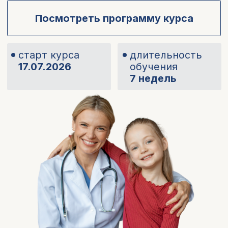
Кому подойдет курс?
Амбулаторным
гинекологам,
которые хотят разбираться в
детской и
подростковой
гинекологии