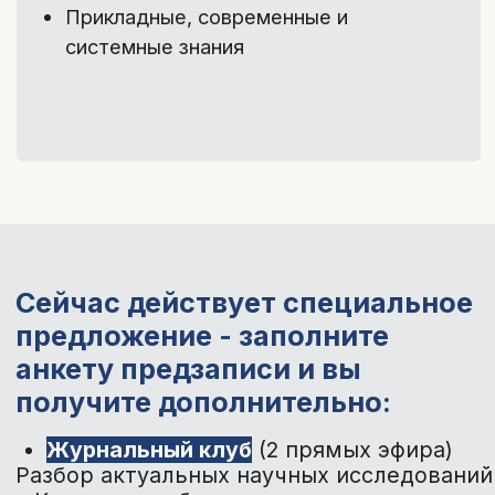
3
/4
Источники
информации:
Самостоятельно изучить темы
подробнее