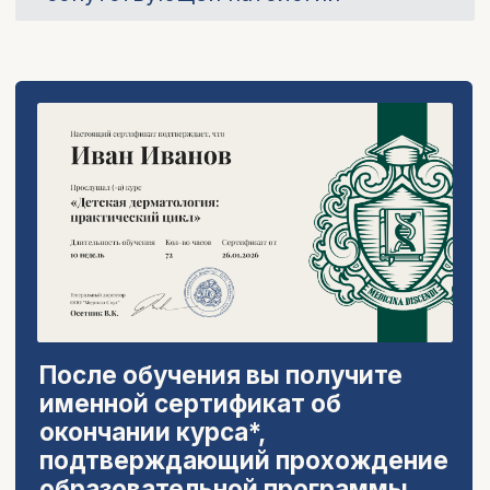
Курс «Детская и
подростковая
гинекология» это:
четкие алгоритмы
ведения пациенток
и доказательный подход