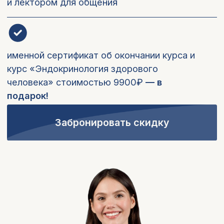
Сейчас действует специальное
предложение - заполните
анкету предзаписи и вы
получите дополнительно:
Журнальный клуб
(2 прямых эфира)
Разбор актуальных научных исследований
с Кандидатом биологических наук
заться с менеджером
Галиной Киреевой - научный сотрудник,
ученый секретарь, проректор. Более 100
научных публикаций.
4 900 ₽
→
бесплатно
Скидку -6000 ₽
Курс «Эндокринология
здорового человека»
9 900 ₽
→
бесплатно
Забронировать скидку