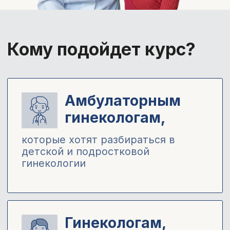
Гинекологам,
которые наблюдают пациентов в
семейном формате (мать‑дочь) и
хотят выстроить преемственность
ведения
Педиатрам и
врачам общей
практики,
которые регулярно сталкиваются с
гинекологическими вопросами у
девочек
Ординаторам,