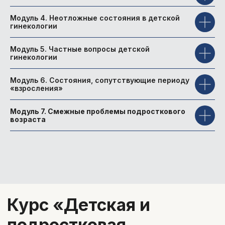
Екатерина Андреевна
Модуль 4. Неотложные состояния в детской
Захарова
гинекологии
Врач акушер-гинеколог -
эндокринолог, детский гинеколог
Модуль 5. Частные вопросы детской
5 лет работы по программе «земский
гинекологии
доктор»
Стаж работы - 13 лет
Модуль 6. Состояния, сопутствующие периоду
Член EMAS ( the European Menopause
«взросления»
and Andropause Society)
Член РОСГЭМ (Российское общество
Модуль 7. Смежные проблемы подросткового
специалистов по гинекологической
возраста
эндокринологии и менопаузе)
Член РОАГ (Российское общество
акушеров-гинекологов)
Абитуриент Гарвардской медицинской
школы
Университет