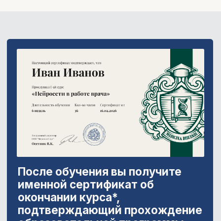
Для кого этот курс?
Для практикующих
врачей –
автоматизируйте создание медицинской
документации с помощью нейросетей
и освободите время для пациентов.
Для тех, кто
занимается научной и
преподавательской
деятельностью –