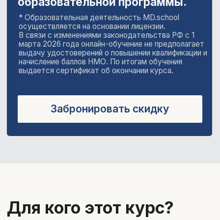
используйте ИИ для поиска информации,
анализа публикаций, написания обзоров
литературы, подготовки презентаций и
учебных материалов.
Для тех, кто хочет
развивать
профессиональный
профиль
–
нейросети помогут: генерировать текст,
находить актуальные темы, редактировать
посты. А также вы научитесь создавать
уникальные изображения и видео.
Для всех, кто
интересуется
нейросетями –
изучайте современные технологии ИИ
и применяйте их в своей
деятельности.