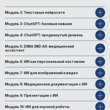
Получить консультацию
Модуль 2: Текстовые нейросети
Модуль 3: ChatGPT: базовые навыки
Модуль 4: ChatGPT: продвинутый уровень
Университет
доказательной
Модуль 5: DIMA (MD AI): медицинский
ассистент
медицины MD.school —
это:
Модуль 6: ИИ как персональный наставник
Модуль 7: ИИ для изображений и видео
Модуль 8: Медицинская документация с ИИ
Государственная лицензия
Модуль 9: Презентации с ИИ
Резидент Сколково, аккредитованная
ИТ-компания
Модуль 10: ИИ для научной работы
Более 20 программ по