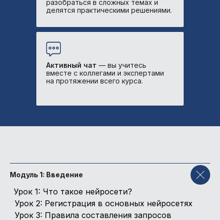
-
4 900 ₽
→ бесплатно
разобраться в сложных темах и
делятся практическими решениями.
Конспект-шпаргалка
по нейросетям -
2 900 ₽
→ бесплатно
39 900 ₽
49 900 ₽
Активный чат
— вы учитесь
вместе с коллегами и экспертами
на протяжении всего курса.
Забронировать скидку
-50% студентам
Остались вопросы
по тарифу?
Модуль 1: Введение
Оставьте заявку на бесплатную
Урок 1: Что такое нейросети?
консультацию от MD.school
Урок 2: Регистрация в основных нейросетях
Урок 3: Правила составления запросов