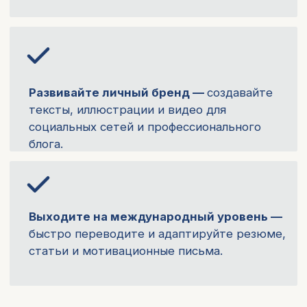
После обучения вы получите
именной сертификат об
окончании курса*,
подтверждающий прохождение
образовательной программы.
* Образовательная деятельность MD.school
осуществляется на основании лицензии.
В связи с изменениями законодательства РФ с 1
марта 2026 года онлайн-обучение не предполагает
выдачу удостоверений о повышении квалификации и
начисление баллов НМО. По итогам обучения
выдается сертификат об окончании курса.
Забронировать скидку