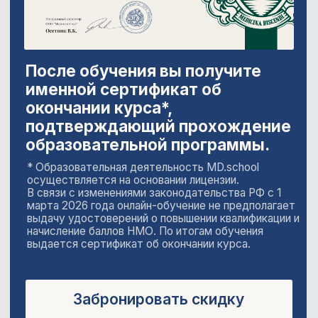
развивать
профессиональный
профиль –
нейросети помогут создавать уникальные
тексты, изображения и видео, находить
актуальные темы, редактировать посты,
развивать профессиональный профиль.
Для всех, кто
интересуется
нейросетями –
изучайте современные технологии ИИ
и применяйте их в своей
деятельности.
Отзывы студентов