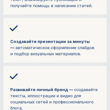
Выходите на международный уровень —
быстро переводите и адаптируйте резюме,
статьи и мотивационные письма.
Бонус для предзаписи
Заполните анкету и получите
дополнительно:
Журнальный клуб
(2 прямых эфира)
Разбор актуальных научных исследований
с Кандидатом биологических наук
Галиной Киреевой - научный сотрудник,
ученый секретарь, проректор. Более 100
научных публикаций
4 900 ₽
→ бесплатно
Скидку -10 000₽