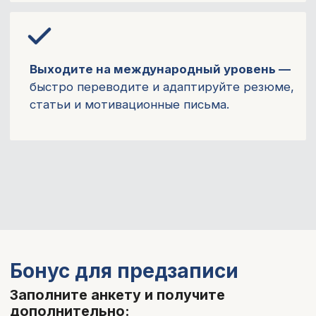
Курс
«Эффективное общение с
пациентом»
9 900 ₽
→
бесплатно
Конспект-шпаргалка
по
нейросетям -
2 900 ₽
→
бесплатно
Забронировать скидку