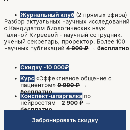
После обучения вы получите
именной сертификат об
окончании курса*,
подтверждающий прохождение
образовательной программы.
* Образовательная деятельность MD.school
осуществляется на основании лицензии.
В связи с изменениями законодательства РФ с 1
марта 2026 года онлайн-обучение не предполагает
выдачу удостоверений о повышении квалификации и
начисление баллов НМО. По итогам обучения
выдается сертификат об окончании курса.
Забронировать скидку
Для кого этот курс?