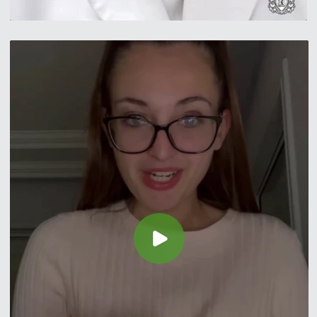
Конспект-шпаргалка
по
нейросетям -
2 900 ₽
→ бесплатно
39 900₽
49 900 ₽
Забронировать скидку
-50% студентам от полной
стоимости
Остались вопросы
по тарифу?
Оставьте заявку на бесплатную
консультацию от MD.school
Получить консультацию