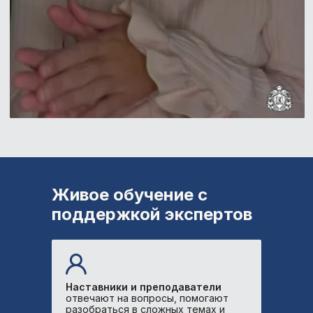
Университет
доказательной
медицины MD.school —
это:
Живое обучение с
поддержкой экспертов
Государственная лицензия
Резидент Сколково,
аккредитованная ИТ-компания
Более 20 программ по
Наставники и преподаватели
специальностям, коммуникативным
отвечают на вопросы, помогают
разобраться в сложных темах и
и управленческим навыкам и