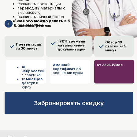
Именной
от 3325 ₽/мес
18
сертификат
об
нейросетей
окончании курса
в практике
12 месяцев
доступ
к
курсу
Забронировать скидку
Работать с
нейросетями гораздо
быстрее:
Экономьте время на документации
—
автоматизируйте заполнение
первички, сводок, рапортов и
отчетов.