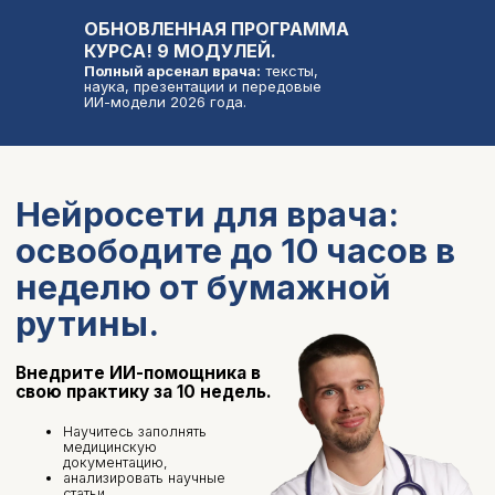
ОБНОВЛЕННАЯ ПРОГРАММА
КУРСА! 9 МОДУЛЕЙ.
Полный арсенал врача:
тексты,
наука, презентации и передовые
ИИ-модели 2026 года.
Нейросети для врача:
освободите до 10 часов в
неделю от бумажной
рутины.
Внедрите ИИ-помощника в
свою практику за 10 недель.
Научитесь заполнять
медицинскую
документацию,
анализировать научные
статьи
создавать презентации
переводить материалы с
английского
развивать личный бренд
Автор курса:
всё это можно делать в 5
раз быстрее
Владислав Осетник
-70% времени
Обзор 10
Презентация
на заполнение
статей за 5
за 30 минут
документации
минут