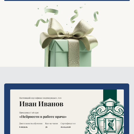
Для практикующих
врачей –
автоматизируйте создание медицинской
документации с помощью нейросетей
и освободите время для пациентов.
Для тех, кто
занимается научной и
преподавательской
деятельностью –
используйте ИИ для поиска информации,
анализа публикаций, написания обзоров
литературы, подготовки презентаций и
учебных материалов.
Для тех, кто хочет