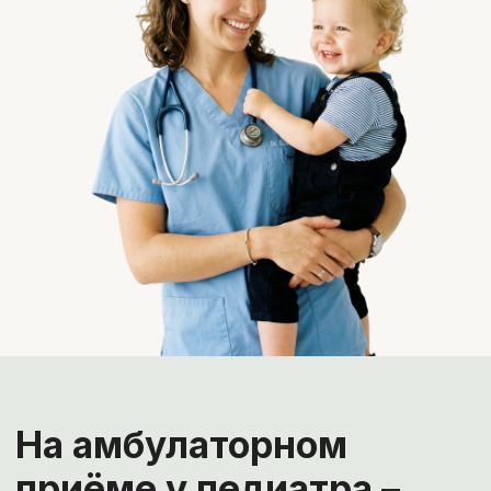
На амбулаторном
приёме у педиатра –
всё сразу:
ребёнок с задержкой развития:
неуверенность в дифференциальной
диагностике
сыпь:
аллергия,
инфекционные экзантемы или
что-то другое