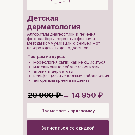
Детская
🔥 Только до 17 мая
дерматология
скидка -50%
Алгоритмы диагностики и лечения,
цена: 14 950 ₽ вместо
29 900 ₽
фото‑разборы, «красные флаги» и
методы коммуникации с семьей – от
новорожденных до подростков
Детская неврология
Программа курса:
морфология сыпи: как не ошибиться)
инфекционные заболевания кожи
Детская гастроэнтерология
атопия и дерматозы
неинфекционные кожные заболевания
алгоритмы приёма пациента
Детская дерматология
29 900 ₽
→ 14 950 ₽
Неотложная педиатрия
Посмотреть программу
Записаться со скидкой