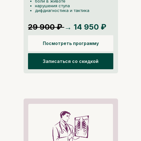
боли в животе
нарушения стула
дифдиагностика и тактика
29 900 ₽
→ 14 950 ₽
Посмотреть программу
После курса:
Записаться со скидкой
понимаете, где
быстрее
норма, а где
ориентируетесь в
патология
частых жалобах
действуете по
не теряетесь в
алгоритмам
сложных случаях