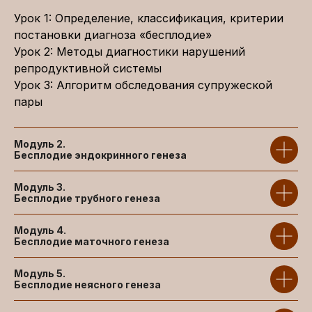
Урок 1: Определение, классификация, критерии
постановки диагноза «бесплодие»
Горящая цена
Урок 2: Методы диагностики нарушений
репродуктивной системы
Тариф с обратной связью
Урок 3: Алгоритм обследования супружеской
Доступ к 8 модулям курса
пары
Тестирование для самопроверки
Доступ к материалам 6 месяцев
Модуль 2.
Удостоверение повышения
Бесплодие эндокринного генеза
квалификации и баллы НМО*
Общий чат для общения и
Модуль 3.
Бесплодие трубного генеза
вопросов
Домашние задания с проверкой
Модуль 4.
от куратора
Бесплодие маточного генеза
Дополнительные материалы
курса
Модуль 5.
Бесплодие неясного генеза
Курс «Школа по медицинской
статистике» — в подарок!