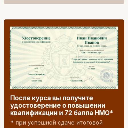
эндокринолог, детский гинеколог
5 лет работы по программе «земский
доктор»
Стаж работы - 13 лет
Член EMAS ( the European Menopause
and Andropause Society)
Член РОСГЭМ (Российское общество
специалистов по гинекологической
эндокринологии и менопаузе)
Член РОАГ (Российское общество
акушеров-гинекологов)
Абитуриент Harvard Medical School
Университет
доказательной
медицины MD.school —
это: