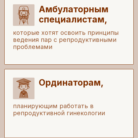
Овладеете
тонкостями
обследования и подготовки пар к
программам ВРТ
Будете уверенно ориентироваться
в
тактике ведения пациентов с
мужским бесплодием и сниженным
овариальным резервом