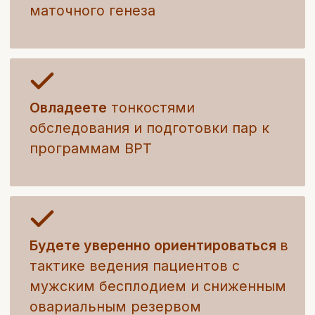
Спикер
Екатерина Андреевна
Захарова
Врач акушер-гинеколог -