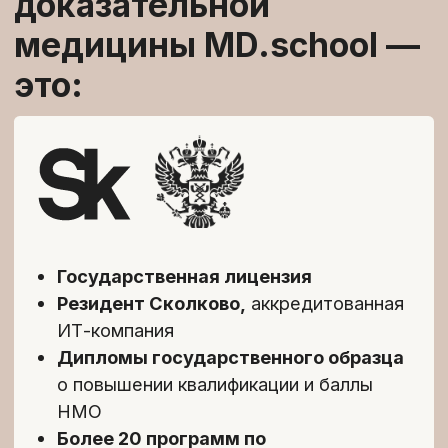
3
/4
Источники
информации:
Самостоятельно изучить тему
подробнее