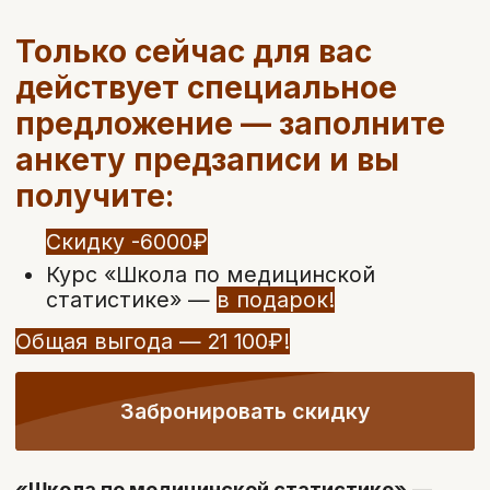
Кому подойдет курс?
Практикующим
гинекологам
— чтобы уверенно вести пациенток с
нарушением фертильности
Амбулаторным
специалистам,
которые хотят освоить принципы
ведения пар с репродуктивными
проблемами