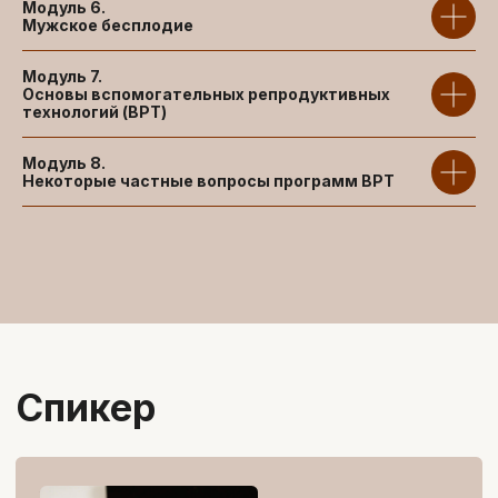
19 900
₽
Модуль 6.
25 900 ₽
Мужское бесплодие
Успейте до повышения цен
Модуль 7.
Основы вспомогательных репродуктивных
технологий (ВРТ)
Забронировать скидку
Модуль 8.
(* при успешной сдаче итоговой аттестации)
Некоторые частные вопросы программ ВРТ
Удостоверение повышения
квалификации можно получить
ТОЛЬКО ПРИ НАЛИЧИИ
ВЫСШЕГО МЕДИЦИНСКОГО
ОБРАЗОВАНИЯ
Как проходит курс: