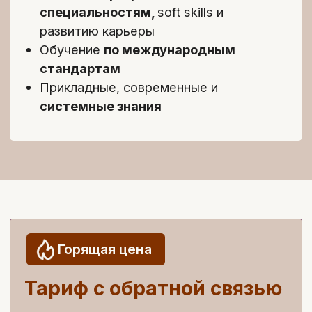
4
/4
Тесты:
Повторить пройденное и
проверить себя