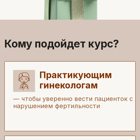
После курса вы:
Научитесь
уверенно ставить
диагноз и выбирать тактику при
различных видах бесплодия
Узнаете
о современных подходах к
диагностике и лечению
эндокринных причин бесплодия
Разберетесь
в передовых методах
лечения бесплодия трубного и
маточного генеза