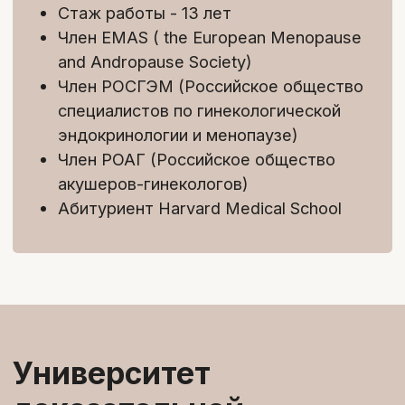
2
/4
Лонгриды:
Конспекты лекций, чтобы быстро
заглянуть на приеме