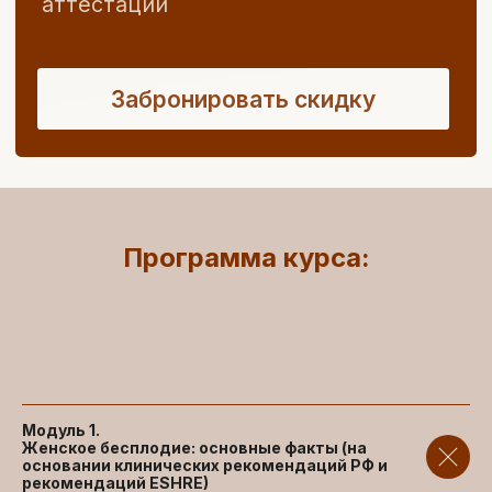
Государственная лицензия
Резидент Сколково,
аккредитованная
ИТ-компания
Дипломы государственного образца
о повышении квалификации и баллы
Программа курса:
НМО
Более 20 программ по
специальностям,
soft skills и
развитию карьеры
Обучение
по международным
стандартам
Прикладные, современные и
системные знания
Модуль 1.
Женское бесплодие: основные факты (на
основании клинических рекомендаций РФ и
рекомендаций ESHRE)