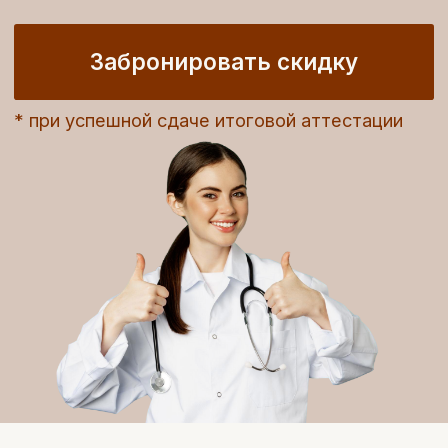
статистике» —
в подарок!
Общая выгода — 21 100₽!
Забронировать скидку
«Школа по медицинской статистике»
—
один из самых популярных курсов от
основателей MD school — выпускников
Гарварда и Йельского университета, который
пригодится всем, кто занимается клинической
медициной и наукой.
Вы научитесь:
грамотно читать любые исследования
самостоятельно проводить базовые
расчеты по научной работе
использовать в работе только
качественные данные