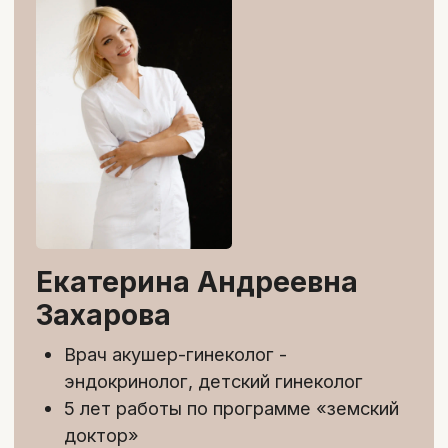
Лекции
Лонгриды
Источники информации
Тесты
1
/4
Лекции:
Емкие и информативные
видеоуроки по 15-20 минут