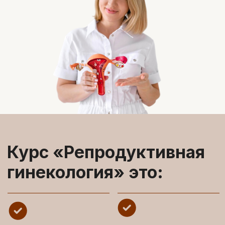
основы
8 объемных модулей
репродуктологии и
и разбор сложных
последние российские
клинических ситуаций
и международные
рекомендации
видеоуроки, конспекты
удобная платформа,
и алгоритмы для
чат с коллегами и
работы
спикером для
общения и поддержки
диплом о повышении квалификации и 72
балла НМО*
Забронировать скидку