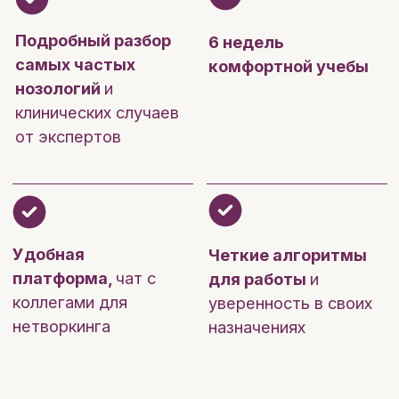
Андрей Теплых
Врач-хирург, колопроктолог ГКБ№1
им. Н.И. Пирогова
Стаж работы — 8 лет
ассистент кафедры факультетской
хирургии ФГАОУ ВО РНИМУ им. Н.И.
Пирогова
Член РОХ и РОКХ