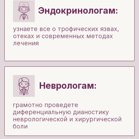
Ординаторам и
студентам,
которые хотят избежать
ошибок в начале работы
-50% студентам
После курса вы:
Перестанете сомневаться –
четкие алгоритмы помогут сразу
поставить диагноз