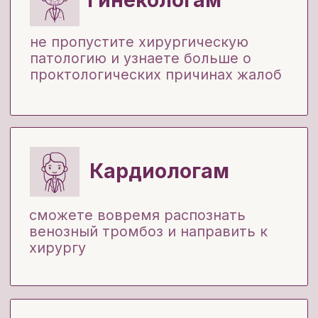
узнаете все о трофических язвах,
отеках и современных методах
лечения
Неврологам:
грамотно проведете
диференциальную дианостику
неврологической и хирургической
боли
Всем врачам
амбулаторного
звена:
хирургический пациент может
обратиться к любому специалисту