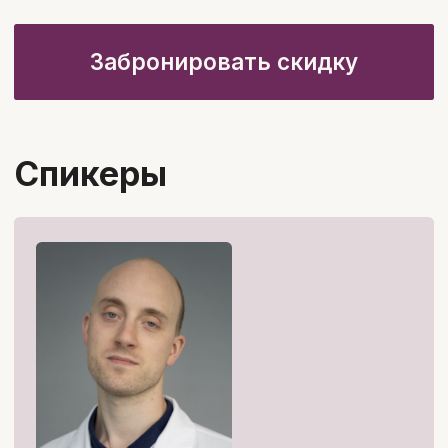
Михаил Полторацкий
Врач-хирург отделения гнойной
хирургии ММКЦ “Коммунарка”
Стаж работы 14 лет
Ассистент кафедры факультетской
хирургии ФГАОУ ВО РНИМУ им. Н.И.
Пирогова
Заполнив анкету
предзаписи, вы
получите:
скидку -4000₽
курс «Эффективное общение с
пациентом» стоимостью 9900₽
— в подарок!