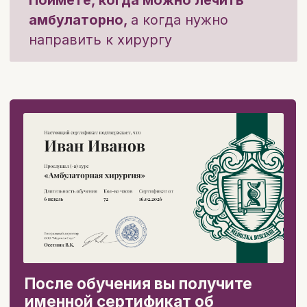
Курс «Амбулаторная
хирургия» это:
Подробный разбор
6 недель
самых частых
комфортной учебы
нозологий
и
клинических случаев
от экспертов