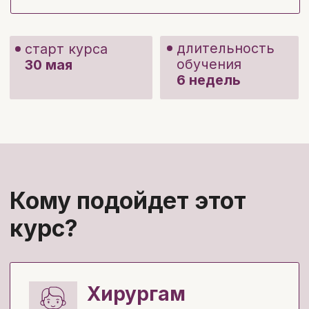
Кому подойдет этот
курс?
Хирургам
только современная практическая
информация для работы
Терапевтам
пригодится каждый модуль курса —
от флебологии до желчнокаменной
болезни