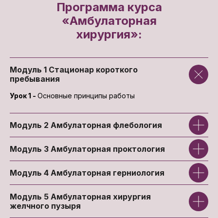
Программа курса
«Амбулаторная
Константин Лобан
хирургия»:
Врач - хирург ГКБ№1 им. Н.И. Пирогова
Стаж работы 9 лет
К.м.н.
Модуль 1
Стационар короткого
старший научный сотрудник НИИ
пребывания
Клинической Хирургии
Ассистент кафедры факультетской
Урок 1 -
Основные принципы работы
хирургии ФГАОУ ВО РНИМУ им. Н.И.
Пирогова
Член РОХ
Модуль 2
Амбулаторная флебология
Модуль 3
Амбулаторная проктология
Модуль 4
Амбулаторная герниология
Модуль 5
Амбулаторная хирургия
желчного пузыря