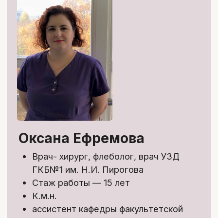
Именной сертификат по
окончании курса
9 900 ₽
13 900 ₽
Забронировать скидку
Платите в рассрочку на 4, 6
и 12 месяцев или долями —
без переплат