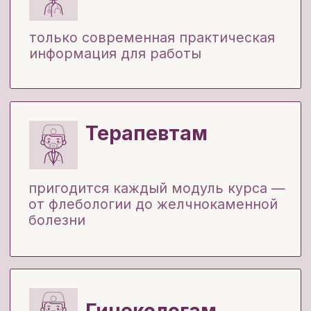
Гинекологам
не пропустите хирургическую
патологию и узнаете больше о
проктологических причинах жалоб
Кардиологам
сможете вовремя распознать
венозный тромбоз и направить к
хирургу
Эндокринологам: