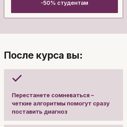
После обучения вы получите
именной сертификат об
окончании курса*,
подтверждающий прохождение
образовательной программы.
* Образовательная деятельность MD.school
осуществляется на основании лицензии.
В связи с изменениями законодательства РФ с 1
марта 2026 года онлайн-обучение не предполагает
выдачу удостоверений о повышении квалификации и
начисление баллов НМО. По итогам обучения
выдается сертификат об окончании курса.
Забронировать скидку