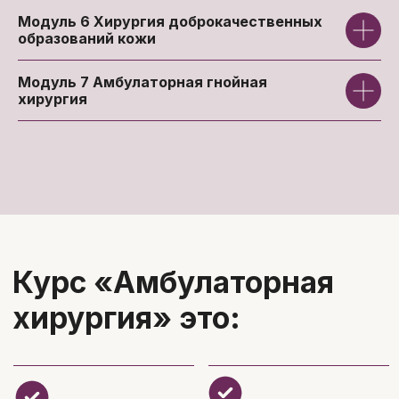
Модуль 6
Хирургия доброкачественных
образований кожи
Оксана Ефремова
Модуль 7
Амбулаторная гнойная
Врач- хирург, флеболог, врач УЗД
хирургия
ГКБ№1 им. Н.И. Пирогова
Стаж работы — 15 лет
К.м.н.
ассистент кафедры факультетской
хирургии ФГАОУ ВО РНИМУ им. Н.И.
Пирогова
Член АФР