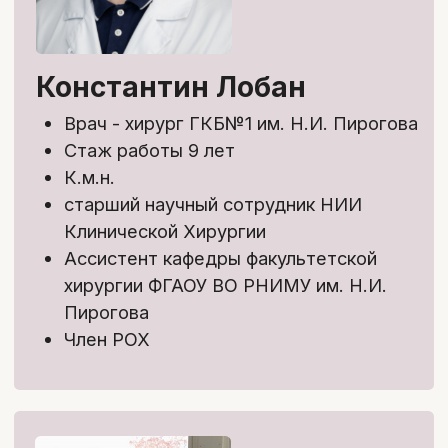
Общая выгода 13 900₽!
Забронировать скидку
Тариф с обратной связью
Доступ ко всем модулям курса
в течение 6 месяцев
Тестирование для
самопроверки
Курс «Эффективное общение с
пациентом» стоимостью 9900₽
Доступ к чату, где можно
задавать вопросы по курсу и
общаться с коллегами