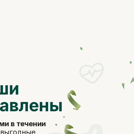
ши
равлены
ми в течении
 выгодные