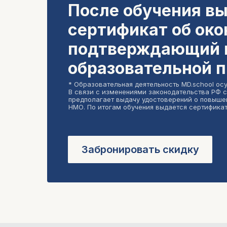
После обучения вы
сертификат об око
подтверждающий 
образовательной 
* Образовательная деятельность MD.school ос
В связи с изменениями законодательства РФ с
предполагает выдачу удостоверений о повыше
НМО. По итогам обучения выдается сертификат
Забронировать скидку