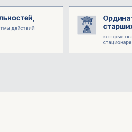
льностей,
Ордина
старши
итмы действий
которые пл
стационаре