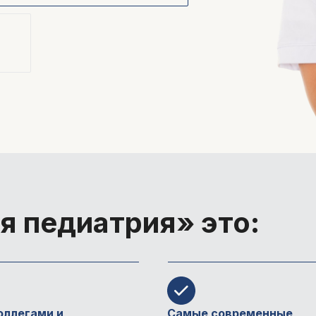
я педиатрия
» это:
оллегами и
Самые современные