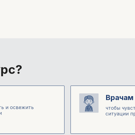
урс?
Врачам 
ть и освежить
чтобы чувс
и
ситуации п