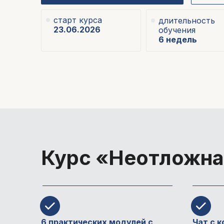
старт курса
длительность
23.06.2026
обучения
6 недель
Курс «
Неотложна
6 практических модулей с
Чат с к