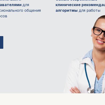
давателями
для
клинические рекоменда
сионального общения
алгоритмы
для работы
осов