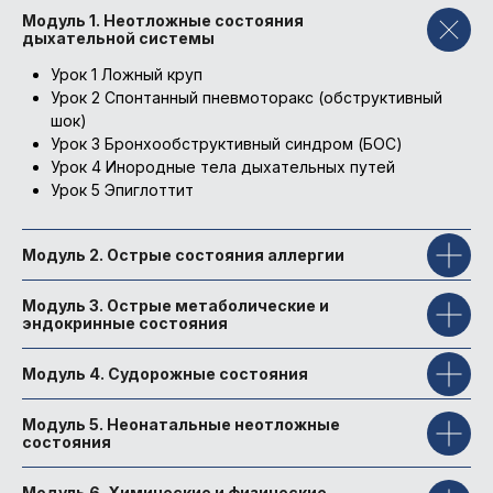
Стаж работы более 7 лет
Модуль 1. Неотложные состояния
Член РААКИ (Российская ассоциация
дыхательной системы
аллергологов и клинических
иммунологов).
Урок 1 Ложный круп
Автор более 20 научных публикаций, в
Урок 2 Спонтанный пневмоторакс (обструктивный
том числе руководств для врачей.
шок)
Ежегодный участник международных,
Урок 3 Бронхообструктивный синдром (БОС)
российских, региональных научно-
Урок 4 Инородные тела дыхательных путей
практических конференций
Урок 5 Эпиглоттит
(неоднократный победитель и призёр
конкурса молодых учёных)
Модуль 2. Острые состояния аллергии
Модуль 3. Острые метаболические и
эндокринные состояния
Модуль 4. Судорожные состояния
Модуль 5. Неонатальные неотложные
состояния
Модуль 6. Химические и физические