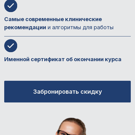
Сейчас действует специальное
предложение - заполните
анкету предзаписи и вы
получите дополнительно:
Журнальный клуб
(2 прямых эфира)
Разбор актуальных научных
исследований с Кандидатом
биологических наук Галиной Киреевой -
научный сотрудник, ученый секретарь,
проректор. Более 100 научных
публикаций.
4 900 ₽
→ бесплатно
Скидку -6000 ₽
Курс «Эффективное общение с
пациентом»
9 900 ₽
→
бесплатно