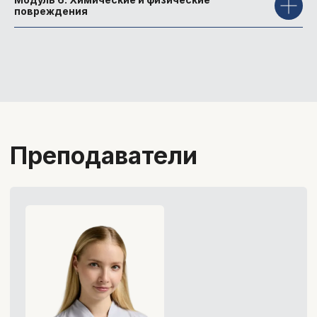
повреждения
Шинкаренко Евгения
Алексеевна
Врач-неонатолог, анестезиолог-
реаниматолог отделения реанимации
новорожденных второго этапа
выхаживания многопрофильного
стационара г. Москвы.
Врач-ультразвуковой диагностики
Университет
доказательной
медицины MD.school —
это: