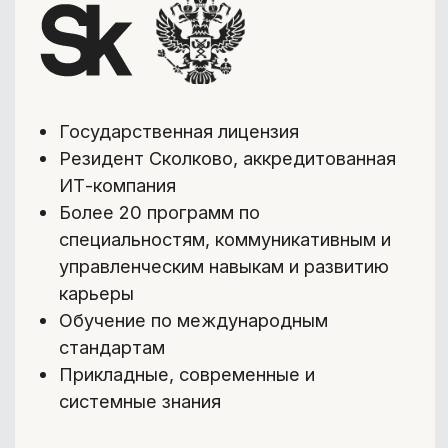
4
/4
Тесты:
Повторить пройденное и
проверить себя