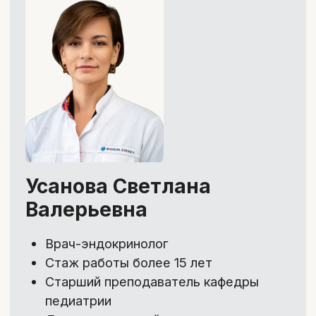
Тариф с обратной связью
Доступ к материалам курса на 1
год
Тестирование для самопроверки
Поддержка наставника и
проверка домашних заданий в
течение 10 недель
Ответы на вопросы и обмен
опытом в чате курса
Именной сертификат по
окончании курса
Бонусы тарифа:
Курс «Эффективное общение с
пациентом»
9 900 ₽
→
бесплатно
Журнальный клуб
(2 прямых
эфира) - Разбор актуальных
научных исследований с
Кандидатом биологических наук
Галиной Киреевой
4 900 ₽
→
бесплатно