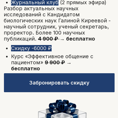
освежить знания по неотложной
помощи
Врачам общей
практики,
чтобы чувствовать себя уверенно в
любой ситуации при работе с
детьми
Врачам всех
специальностей,
которым нужны четкие
алгоритмы действий в
экстренных ситуациях
Ординаторам и