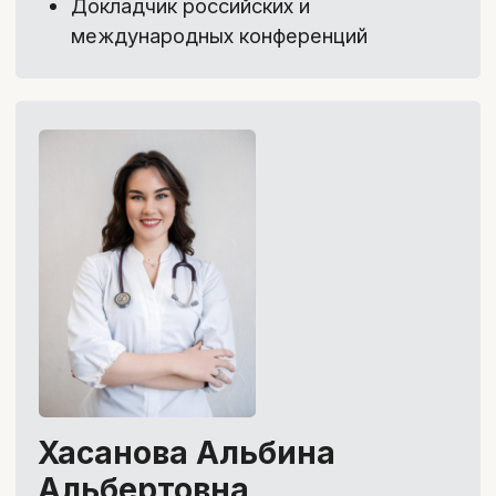
23 900 ₽
29 900 ₽
Забронировать скидку
Как проходит курс:
Лекции
Конспекты
Источники информации
Тесты
1
/4