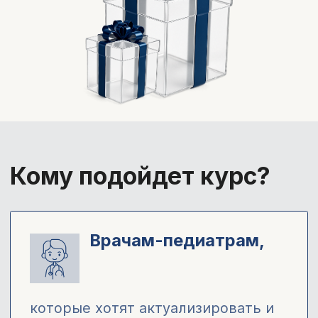
студентам старших
курсов
которые планируют работать с
детьми в стационаре или
амбулатории
После курса вы:
Будете чувствовать себя
уверенно в любых экстренных
ситуациях