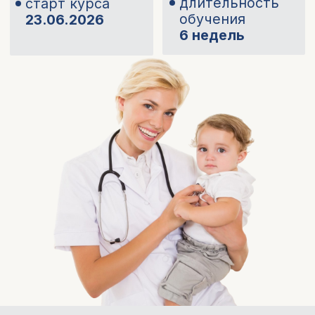
Курс «
Неотложная
педиатрия
» это:
6 практических модулей с подробным
разбором
самых частых опасных состояний у
детей