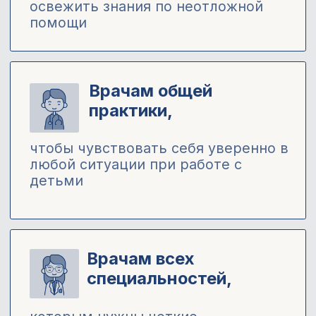
Сможете быстро и правильно
оказать необходимую помощь
при судорогах и ожогах
Получите четкие алгоритмы
действий при самых частых
неотложных состояниях у
детей
Узнаете все о тактике
ведения разных пациентов:
от крупа до электротравмы