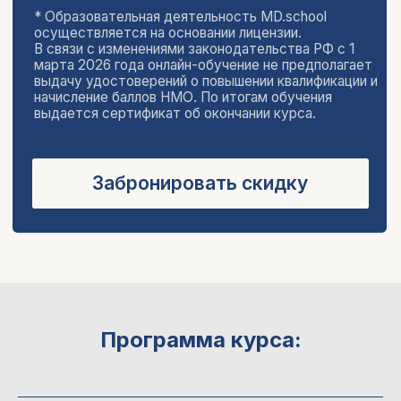
Стаж работы более 15 лет
Старший преподаватель кафедры
педиатрии
Докладчик российских и
международных конференций
Хасанова Альбина
Программа курса:
Альбертовна
Врач аллерголог-иммунолог
к.м.н.