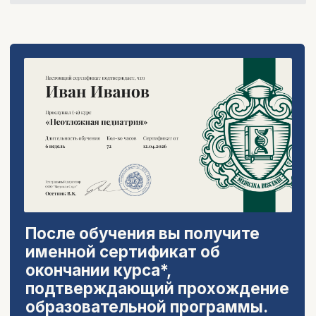
Врач-педиатр, гастроэнтеролог,
автор канала «Педиатр
Березуцкая»
лектор образовательных программ
для родителей и врачей
Усанова Светлана
Валерьевна
Врач-эндокринолог