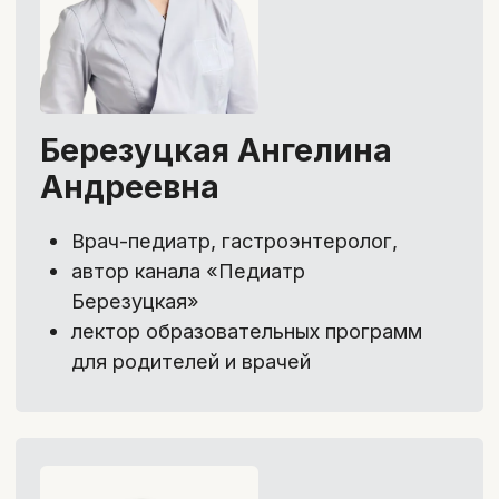
Государственная лицензия
Резидент Сколково, аккредитованная
ИТ-компания
Более 20 программ по
специальностям, коммуникативным и
управленческим навыкам и развитию
карьеры
Обучение по международным
стандартам
Прикладные, современные и
системные знания