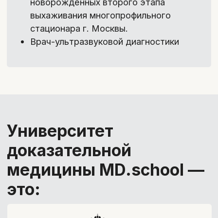
3
/4
Источники
информации:
Самостоятельно углубиться в
тему после курса