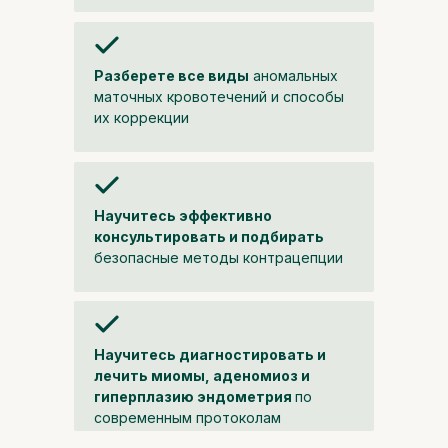
Университет
Разберете все виды
аномальных
доказательной
маточных кровотечений и способы
их коррекции
медицины MD.school —
это:
Научитесь эффективно
консультировать и подбирать
безопасные методы контрацепции
Государственная лицензия
Резидент Сколково, аккредитованная
ИТ-компания
Более 20 программ по
Научитесь диагностировать и
специальностям, soft skills и развитию
лечить миомы, аденомиоз и
карьеры
гиперплазию эндометрия
по
Обучение по международным
современным протоколам
стандартам