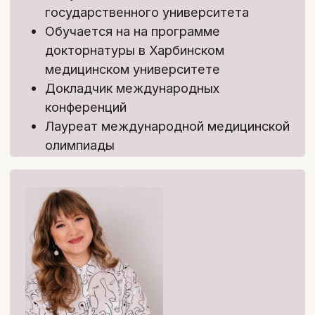
Член общества детских дерматологов
Автор более 22 научных работ,
посвящённых проблемам детской
дерматологии
Екатерина Мелекова
Врач-кардиолог, врач-педиатр
Стаж работы 5 лет
Член ассоциации детских кардиологов
России