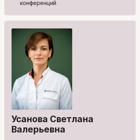
Тариф с обратной связью
Доступ к материалам курса на 1 год
Поддержка куратора и проверка
домашних заданий в течение 10 недель
Ответы на вопросы и обмен опытом в
чате курса
Тестирование для самопроверки
Именной сертификат по окончании
курса
Бонусы тарифа:
Курс «Эффективное общение с
пациентом»
9 900 ₽
→ бесплатно
Журнальный клуб (2 прямых эфира) -