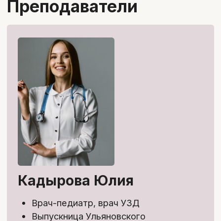
здравоохранения и общественное
здоровье"
Магистратура по программе
"Экономика"
Александра Кафарова
Врач дерматолог, педиатр
Кандидат медицинских наук
Доцент кафедры педиатрии
Докладчик научных российских и
международных конференций