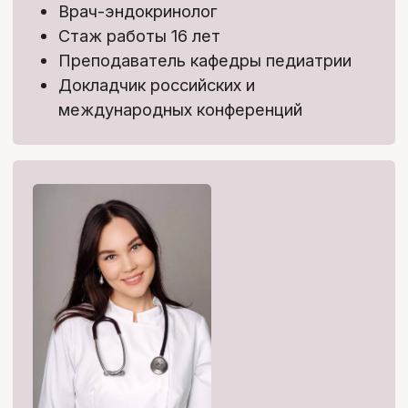
Разбор актуальных научных
исследований с Кандидатом
биологических наук Галиной
Киреевой
4 900 ₽
→ бесплатно
*Эфиры сохраняются в записи и будут
доступны весь год
25 900 ₽
31 900 ₽
Забронировать скидку
Как проходит курс:
Лекции
Конспекты
Источники информации
Тесты