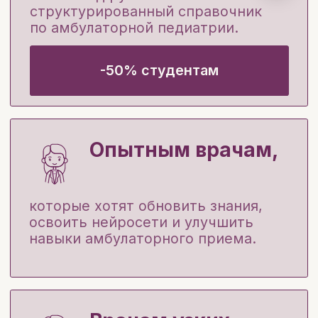
Вы научитесь:
Вести новорожденных и
недоношенных
— освоите патронаж,
диагностику и тактику ведения.
Работать с амбулаторными
патологиями
— дыхательной
системы, ЖКТ, эндокринной системы,
а также инфекциями, ЛОР-
заболеваниями.