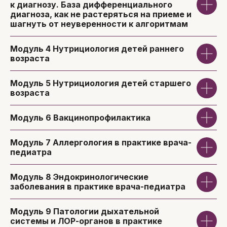
к диагнозу. База дифференциального
диагноза, как не растеряться на приеме и
шагнуть от неуверенности к алгоритмам
Модуль 4
Нутрициология детей раннего
возраста
Модуль 5
Нутрициология детей старшего
возраста
Кадырова Юлия
Врач-педиатр, врач УЗД
Модуль 6
Вакцинопрофилактика
Выпускница Ульяновского
государственного университета
Модуль 7
Аллергология в практике врача-
Обучается на на программе
педиатра
докторнатуры в Харбинском
медицинском университете
Докладчик международных
Модуль 8
Эндокринологические
конференций
заболевания в практике врача-педиатра
Лауреат международной медицинской
олимпиады
Модуль 9
Патологии дыхательной
системы и ЛОР-органов в практике