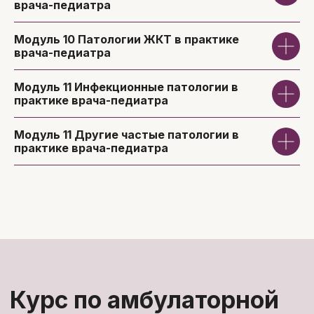
врача-педиатра
Модуль 10
Патологии ЖКТ в практике
врача-педиатра
Модуль 11
Инфекционные патологии в
практике врача-педиатра
Модуль 11
Другие частые патологии в
Дементьева Юлия
практике врача-педиатра
Назымовна
Врач педиатр, неонатолог, к.м.н
Стаж работы 17 лет
Преподаватель кафедры педиатрии
Член Союза Педиатров России
Автор более 25 научных работ,
методический рекомендаций и
учебных пособий
Ежегодный докладчик и организатор
международных, российских,
региональных научно-практических