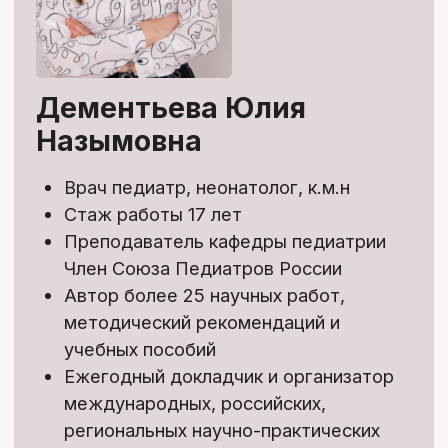
заться с менеджером
После обучения вы получите
именной сертификат об
окончании курса*,
подтверждающий прохождение
образовательной программы.
* Образовательная деятельность MD.school
осуществляется на основании лицензии.
В связи с изменениями законодательства РФ с 1
марта 2026 года онлайн-обучение не предполагает
выдачу удостоверений о повышении квалификации и
начисление баллов НМО. По итогам обучения
выдается сертификат об окончании курса.
Забронировать скидку