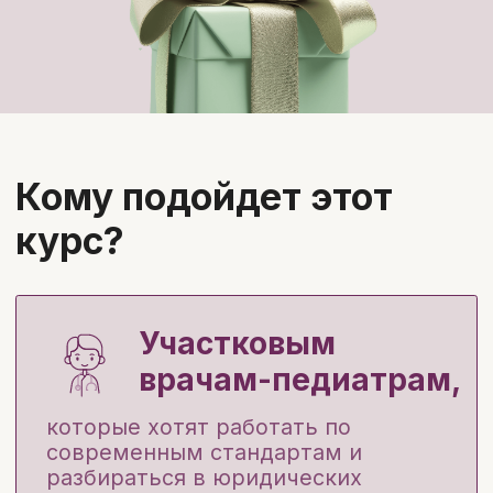
Ординаторам и
студентам,
которым важно не допускать
ошибок в начале работы и
иметь под рукой
структурированный справочник
по амбулаторной педиатрии.
-50% студентам
Опытным врачам,
которые хотят обновить знания,
освоить нейросети и улучшить
навыки амбулаторного приема.