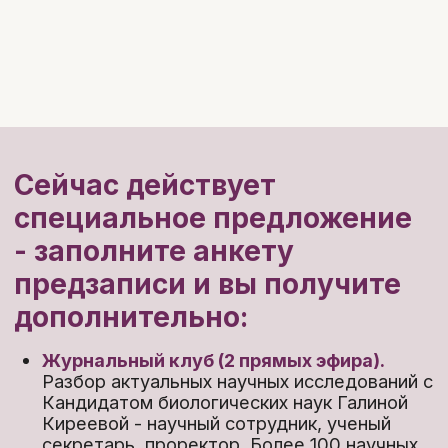
Журнальный клуб (2 прямых эфира).
Разбор актуальных научных исследований с
Кандидатом биологических наук Галиной
Киреевой - научный сотрудник, ученый
секретарь, проректор. Более 100 научных
публикаций.
4 900 ₽
→ бесплатно
*Эфиры сохраняются в записи и будут
доступны весь год
Скидку
-6000 ₽
Курс
«Эффективное общение с
пациентом»
9 900 ₽ → бесплатно
Забронировать скидку