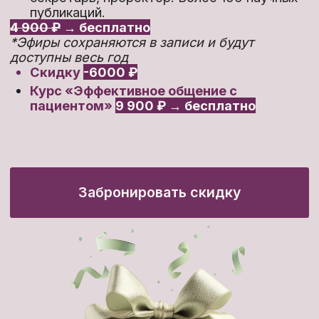
Кому подойдет этот
курс?
Участковым
врачам-педиатрам,
которые хотят работать по
современным стандартам и
разбираться в юридических
аспектах.
Врачам-педиатрам
стационара,
которые планируют перейти в
амбулаторную практику и хотят
освоить ключевые алгоритмы
диагностики и вакцинации.