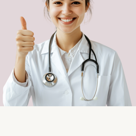
практических конференций
(неоднократный победитель и призёр
конкурса молодых учёных).
Резюкова Анастасия
Владимировна
Врач-педиатр, аллерголог-иммунолог
Вторая квалификационная категория
Член Союза Педиатров России
Профессиональная переподготовка по
программе "Организация