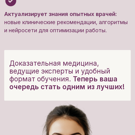
Хасанова Альбина
Альбертовна
Врач аллерголог-иммунолог
Опыт работы 7 лет
Член РААКИ (Российская ассоциация
аллергологов и клинических
иммунологов).
Автор более 20 научных публикаций, в
том числе руководств для врачей.
Ежегодный участник международных,
российских, региональных научно-