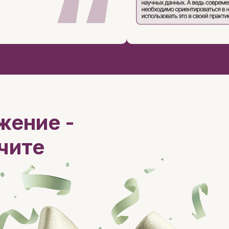
жение -
чите