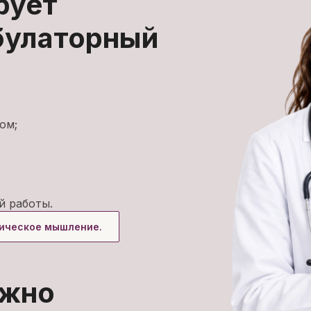
рует
булаторный
ом;
й работы.
ническое мышление.
ожно