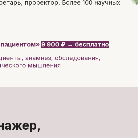
ретарь, проректор. Более 100 научных
 пациентом»
9 900 ₽ → бесплатно
циенты, анамнез, обследования,
нического мышления
нажер,