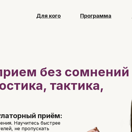
РФ и Первого
ла I 1medTV
Для кого
Программа
Тарифы
прием без сомнений
остика, тактика,
улаторный приём:
чения. Научитесь быстрее
елей, не пропускать