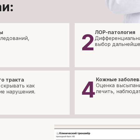
и:
мы
2
ЛОР-патология
следований,
Дифференциальна
выбор дальнейше
4
Кожные заболев
о тракта
Оценка высыпани
 скрывать как
лечить, наблюдат
ие нарушения.