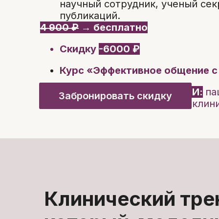
научный сотрудник, ученый сек
публикаций.
4 900 ₽
→ бесплатно
Скидку
-6000 ₽
Курс
«Эффективное общение с
Практика в тренажёре с ИИ:
па
Забронировать скидку
диагноз, тактика и оценка кли
Клинический тре