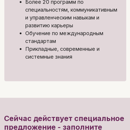
3
/4
Источники
информации:
Самостоятельно изучить тему