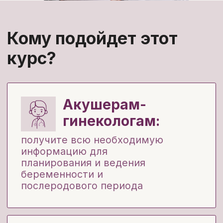
послеродового периода
Эндокринологам,
терапевтам,
кардиологам:
узнаете больше о физиологических
особенностях беременных и
нюансах ведения таких пациенток
Реабилитологам,
фитнес-тренерам
и wellness-
специалистам:
разберете физиологию,
особенности и осложнения
беременности и послеродового
периода