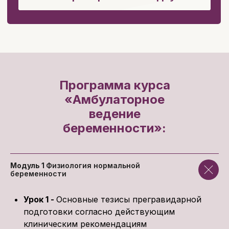
Именной сертификат
удобная
об окончании курса
и
платформа, чат с
курс «Эффективное
коллегами и
общение с пациентом»
лектором
для
стоимостью
9900₽ —
нетворкинга
в подарок!
Программа курса
«
Амбулаторное
Забронировать скидку
ведение
беременности
»:
Модуль 1
Физиология нормальной
беременности
Урок 1 -
Основные тезисы прегравидарной
подготовки согласно действующим
клиническим рекомендациям