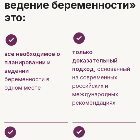
медицины MD.school —
это:
Государственная лицензия
Резидент Сколково,
аккредитованная ИТ-компания
Более 20 программ по
специальностям, коммуникативным
и управленческим навыкам и
развитию карьеры
Обучение по международным
стандартам
Прикладные, современные и
системные знания