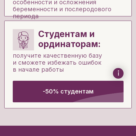
После курса вы:
Будете чувствовать себя уверенно
на приеме
— дадим подробные
алгоритмы для практической
работы с беременными
Научитесь вести пациенток высокой
группы риска
и с тяжелыми
сопутствующими заболеваниями