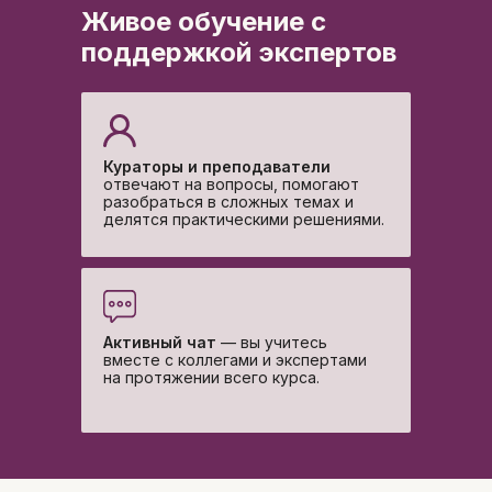
Живое обучение с
поддержкой экспертов
Разберете нюансы ведения
нормальной беременности
и
антенатальной диагностики
Кураторы и преподаватели
отвечают на вопросы, помогают
разобраться в сложных темах и
делятся практическими решениями.
Узнаете все о прегравидарной
подготовке и ведении беременности
согласно действующим клиническим
рекомендациям
Активный чат
— вы учитесь
вместе с коллегами и экспертами
на протяжении всего курса.
Поймете на что обратить внимание
в послеродовом периоде:
реабилитация, послеродовое
депрессивное состояние, депрессия,
становление лактации