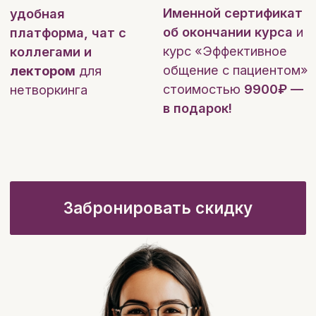
Сейчас действует специальное
предложение - заполните
анкету предзаписи и вы
получите дополнительно:
Журнальный клуб
(2 прямых эфира)
Разбор актуальных научных
исследований с Кандидатом
биологических наук Галиной Киреевой -
научный сотрудник, ученый секретарь,
проректор. Более 100 научных
публикаций.
4 900 ₽
→ бесплатно
Скидку -6000 ₽
Курс «Эффективное общение
с пациентом»
9 900 ₽
→
бесплатно
Забронировать скидку