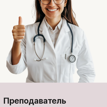
Тариф с обратной связью
Доступ к материалам курса на 1
год
Поддержка наставника и
проверка домашних заданий в
течение 10 недель
Ответы на вопросы и обмен
опытом в чате курса
Тестирование для