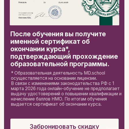
Курс «Амбулаторное
ведение беременности»
это:
только
все необходимое о
доказательный
планировании и
подход,
основанный
ведении
на современных
беременности в
российских и
одном месте
международных
рекомендациях