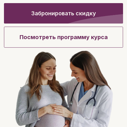
Кому подойдет этот
курс?
Акушерам-
гинекологам:
получите всю необходимую
информацию для
планирования и ведения
беременности и