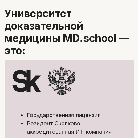
2
/4
Конспекты
в которых вы найдете всю нужную
информацию из лекции и сможете
быстро найти ответы даже во
время приема