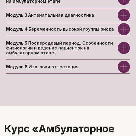
на амбулаторном этапе
Захарова
Модуль 3
Антенатальная диагностика
врач акушер-гинеколог -
эндокринолог, детский гинеколог
5 лет работы по программе
Модуль 4
Беременность высокой группы риска
«земский доктор»
Стаж работы - 13 лет.
Модуль 5
Послеродовый период. Особенности
Член EMAS ( the European
физиологии и ведение пациенток на
Menopause and Andropause Society)
амбулаторном этапе.
Член РОСГЭМ (Российское
общество специалистов по
Модуль 6
Итоговая аттестация
гинекологической эндокринологии и
менопаузе)
Член РОАГ (Российское общество
акушеров-гинекологов)
Абитуриент Гарвардской
медицинской школы
Университет
доказательной